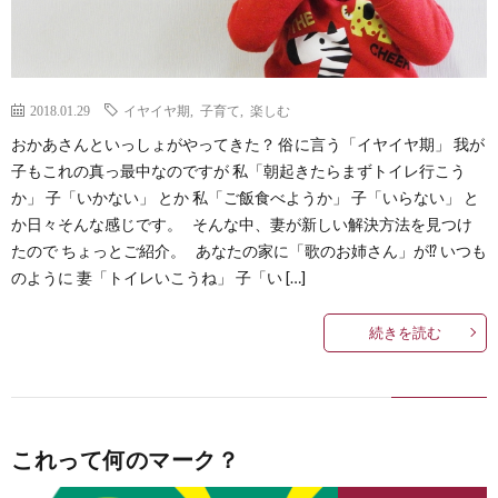
2018.01.29
イヤイヤ期
,
子育て
,
楽しむ
おかあさんといっしょがやってきた？ 俗に言う「イヤイヤ期」 我が
子もこれの真っ最中なのですが 私「朝起きたらまずトイレ行こう
か」 子「いかない」 とか 私「ご飯食べようか」 子「いらない」 と
か日々そんな感じです。 そんな中、妻が新しい解決方法を見つけ
たので ちょっとご紹介。 あなたの家に「歌のお姉さん」が⁉︎ いつも
のように 妻「トイレいこうね」 子「い […]
続きを読む
これって何のマーク？