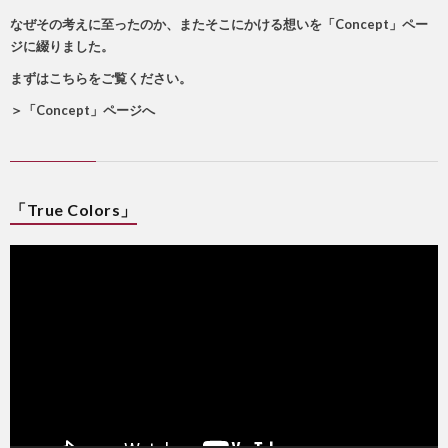
なぜその考えに至ったのか、またそこにかける想いを「Concept」ペー
ジに綴りました。
まずはこちらをご覧ください。
＞
「Concept」ページへ
「True Colors」
動
画
プ
レ
ー
ヤ
ー