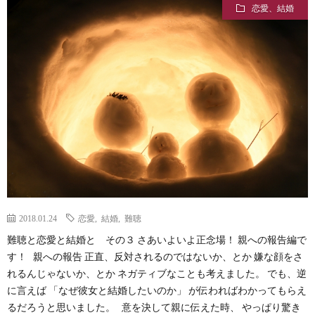
恋愛、結婚
2018.01.24
恋愛
,
結婚
,
難聴
難聴と恋愛と結婚と その３ さあいよいよ正念場！ 親への報告編で
す！ 親への報告 正直、反対されるのではないか、とか 嫌な顔をさ
れるんじゃないか、とか ネガティブなことも考えました。 でも、逆
に言えば 「なぜ彼女と結婚したいのか」 が伝わればわかってもらえ
るだろうと思いました。 意を決して親に伝えた時、 やっぱり驚き