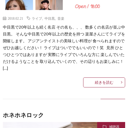
2018.02.21
ライブ
,
中目黒
,
音楽
中目黒で20年以上も続く名店 その名も、、、 数多くの名店が並ぶ中
目黒。 そんな中目黒で20年以上の歴史を持つ 楽屋さんにてライブを
開催します。 アジアンテイストの美味しい料理が 食べられますので
ぜひお越しください！ ライブはついででもいいので！笑 見所 ひと
つひとつではありますが 実際にライブでいろんな方に 楽しんでいた
だけるようなことを 取り込んでいくので、その辺りもお楽しみに！
[…]
続きを読む
ホネホネロック
補聴器