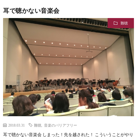
耳で聴かない音楽会
難聴
2018.03.31
難聴
,
音楽のバリアフリー
耳で聴かない音楽会 しまった！先を越された！ こういうことがやり