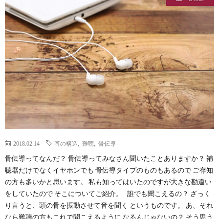
2018.02.14
耳の構造
,
難聴
,
骨伝導
骨伝導ってなんだ？ 骨伝導ってみなさん聞いたことありますか？ 補
聴器だけでなくイヤホンでも 骨伝導タイプのものもあるので ご存知
の方も多いかと思います。 私も知ってはいたのですが大きな勘違い
をしていたので そこについてご紹介。 誰でも聞こえるの？ ざっく
り言うと、頭の骨を振動させて音を聞く というものです。 あ、それ
なら難聴の方もこれで聞こえるように なるんじゃないの？ そう思う