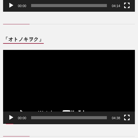
00:00
04:14
「オトノキヲク」
動
画
プ
レ
ー
ヤ
ー
00:00
04:38