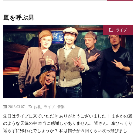
嵐を呼ぶ男
ライブ
2018.03.07
お礼
,
ライブ
,
音楽
先日はライブに来ていただき ありがとうございました！ まさかの嵐
のような天気の中 本当に感謝しかありません。 皆さん、傘ひっくり
返らずに帰れたでしょうか？ 私は帽子が５回くらい吹っ飛びまし