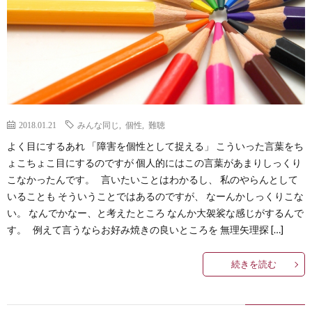
2018.01.21
みんな同じ
,
個性
,
難聴
よく目にするあれ 「障害を個性として捉える」 こういった言葉をち
ょこちょこ目にするのですが 個人的にはこの言葉があまりしっくり
こなかったんです。 言いたいことはわかるし、 私のやらんとして
いることも そういうことではあるのですが、 なーんかしっくりこな
い。 なんでかなー、と考えたところ なんか大袈裟な感じがするんで
す。 例えて言うならお好み焼きの良いところを 無理矢理探 […]
続きを読む