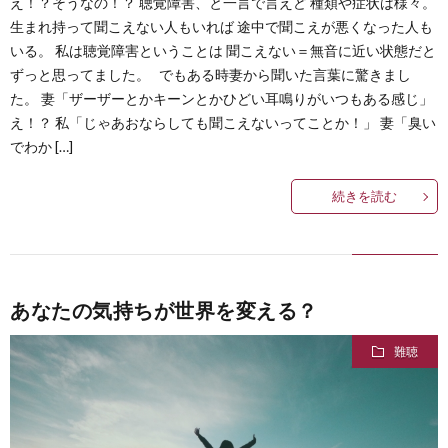
え！？そうなの！？ 聴覚障害、と一言で言えど 種類や症状は様々。
生まれ持って聞こえない人もいれば 途中で聞こえが悪くなった人も
いる。 私は聴覚障害ということは 聞こえない＝無音に近い状態だと
ずっと思ってました。 でもある時妻から聞いた言葉に驚きまし
た。 妻「ザーザーとかキーンとかひどい耳鳴りがいつもある感じ」
え！？ 私「じゃあおならしても聞こえないってことか！」 妻「臭い
でわか […]
続きを読む
あなたの気持ちが世界を変える？
難聴