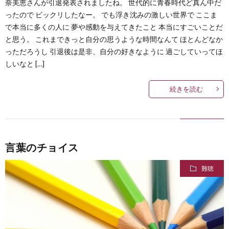
奈美恵さんが引退発表されましたね。 世代的に青春時代ど真ん中だ
ったので ビックリしたなー。 でも浮き沈みの激しい世界で ここま
で本当に多くの人に 夢や感動を与えてきたこと 本当にすごいことだ
と思う。 これまできっと自分の思うような時間なんて ほとんどなか
っただろうし 引退後は是非、自分の好きなように 過ごしていってほ
しいなと […]
続きを読む
言葉のチョイス
難聴