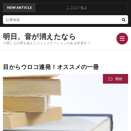
NEW ARTICLE
ここにいるよ
明日、音が消えたなら
〜聞こえの壁を超えたコミュニケーションのある世界を〜
目からウロコ連発！オススメの一冊
Hom
難聴
Conc
Blog
Profi