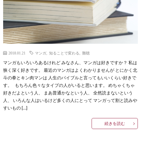
Less
Conta
2018.01.21
マンガ
,
知ることで変わる
,
難聴
マンガもいろいろあるけれど みなさん、マンガは好きですか？ 私は
狭く深く好きです。 最近のマンガはよくわかりませんが とにかく北
斗の拳とキン肉マンは 人生のバイブルと言ってもいいくらい好きで
す。 もちろん色々なタイプの人がいると思います。 めちゃくちゃ
好きだよという人、 まあ普通かなという人、 全然読まないという
人、 いろんな人はいるけど多くの人にとって マンガって割と読みや
すいもの […]
続きを読む