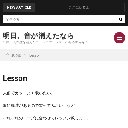
NEW ARTICLE
ここにいるよ
明日、音が消えたなら
〜聞こえの壁を超えたコミュニケーションのある世界を〜
Lesson
HOME
Hom
Lesson
Conc
人前でカッコよく歌いたい、
Blog
歌に興味があるので習ってみたい、など
Profi
それぞれのニーズに合わせてレッスン致します。