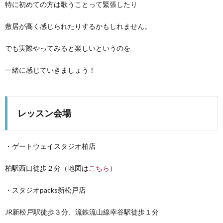
特に初めての方は歌うことって緊張したり
Less
敷居が高く感じられたりするかもしれません。
Conta
でも実際やってみると楽しいというのを
一緒に感じていきましょう！
レッスン会場
・ゲートウェイスタジオ柏店
柏駅西口徒歩２分（地図は
こちら
）
・スタジオpacks新松戸店
JR新松戸駅徒歩３分、流鉄流山線幸谷駅徒歩１分