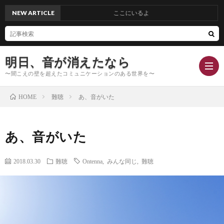
NEW ARTICLE
ここにいるよ
明日、音が消えたなら
〜聞こえの壁を超えたコミュニケーションのある世界を〜
難聴
あ、音がいた
HOME
Hom
あ、音がいた
Conc
2018.03.30
難聴
Ontenna
,
みんな同じ
,
難聴
Blog
Profi