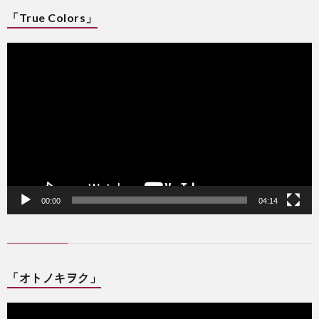
「True Colors」
動
画
プ
レ
ー
ヤ
ー
00:00
04:14
「オトノキヲク」
動
画