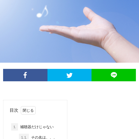
Less
Conta
目次
1.
補聴器だけじゃない
1.1.
その名は、、、