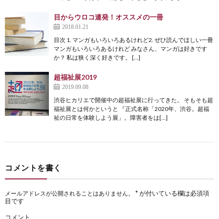
目からウロコ連発！オススメの一冊
2018.01.21
目次 1. マンガもいろいろあるけれど2. ぜひ読んでほしい一冊
マンガもいろいろあるけれど みなさん、マンガは好きです
か？ 私は狭く深く好きです。 […]
超福祉展2019
2019.09.08
渋谷ヒカリエで開催中の超福祉展に行ってきた。 そもそも超
福祉展とは何かというと 『正式名称「2020年、渋谷。超福
祉の日常を体験しよう展」。障害者をは[…]
コメントを書く
*
が付いている欄は必須項
メールアドレスが公開されることはありません。
目です
コメント