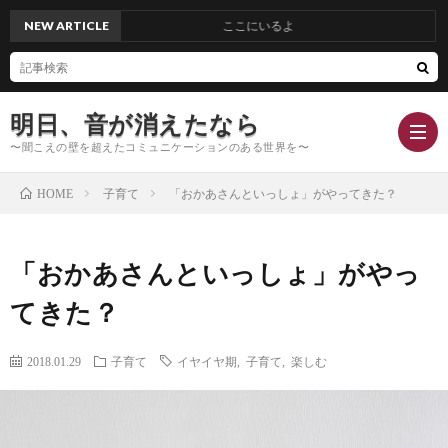
NEW ARTICLE
ここにいるよ
明日、音が消えたなら
〜聞こえの壁を超えたコミュニケーションのある世界を〜
子育て
「おかあさんといっしょ」がやってきた？
HOME
Hom
「おかあさんといっしょ」がやっ
Conc
てきた？
Blog
2018.01.29
子育て
イヤイヤ期
,
子育て
,
楽しむ
Profi