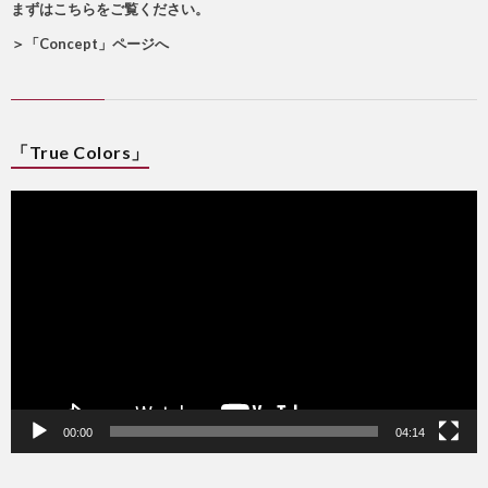
まずはこちらをご覧ください。
＞
「Concept」ページへ
「True Colors」
動
画
プ
レ
ー
ヤ
ー
00:00
04:14