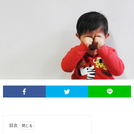
Less
Conta
目次