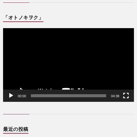
「オトノキヲク」
動
画
プ
レ
ー
ヤ
ー
00:00
04:38
最近の投稿