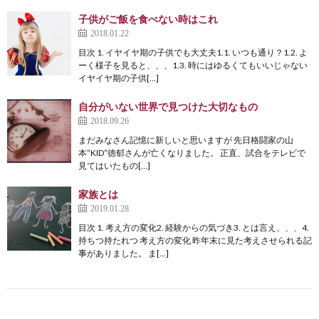
子供がご飯を食べない時はこれ
2018.01.22
目次 1. イヤイヤ期の子供でも大丈夫1.1. いつも通り？1.2. よ
ーく様子を見ると、、、1.3. 時にはゆるくてもいいじゃない
イヤイヤ期の子供[…]
自分がいない世界で見つけた大切なもの
2018.09.26
まだみなさん記憶に新しいと思いますが 先日格闘家の山
本”KID”徳郁さんが亡くなりました。 正直、試合をテレビで
見てはいたもの[…]
家族とは
2019.01.28
目次 1. 考え方の変化2. 経験からの気づき3. とは言え、、、4.
持ちつ持たれつ 考え方の変化 昨年末に見た考えさせられる記
事がありました。 ま[…]