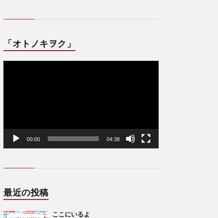
「オトノキヲク」
動
画
プ
レ
ー
ヤ
ー
00:00
04:38
最近の投稿
ここにいるよ