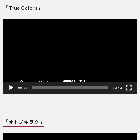
「True Colors」
動
画
プ
レ
ー
ヤ
ー
00:00
04:14
「オトノキヲク」
動
画