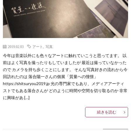
2019.02.03
アート
,
写真
今年は音楽以外にも色々なアートに触れていこうと思ってます。 以
前はよく写真を撮ったりもしていましたが 最近は撮っていなかった
ので カメラを持ち歩くことにします。 そんな写真好きの流れから今
回訪れたのは 落合陽一さんの個展「質量への憧憬」
https://shitsuryou2019.jp 光の専門家でもあり、メディアアーティ
ストでもある落合さんが どのように時間や空間を切り取るのか 非常
に興味があ […]
続きを読む