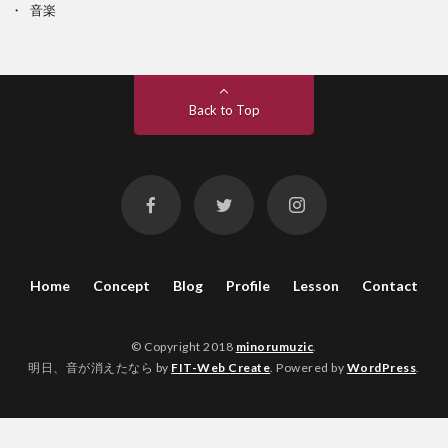
音楽
Back to Top
Home
Concept
Blog
Profile
Lesson
Contact
© Copyright 2018
minorumuzic
.
明日、音が消えたなら by
FIT-Web Create
. Powered by
WordPress
.