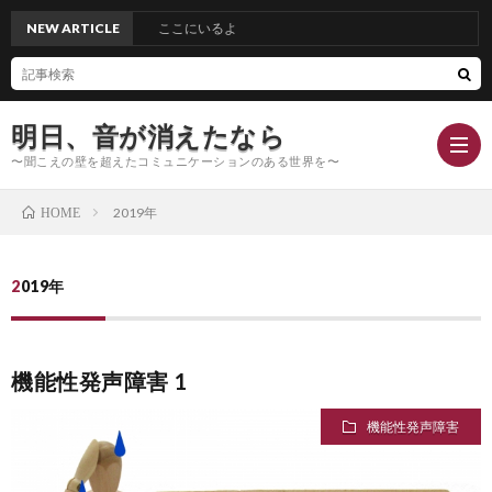
NEW ARTICLE
ここにいるよ
明日、音が消えたなら
〜聞こえの壁を超えたコミュニケーションのある世界を〜
2019年
HOME
Hom
2019年
Conc
機能性発声障害 1
Blog
機能性発声障害
Profi