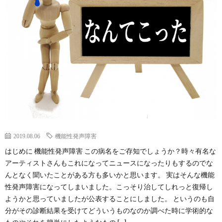
Less
Conta
2019.08.06
機能性発声障害
はじめに 機能性発声障害 この病名をご存知でしょうか？時々有名な
アーティストさんもこれになってニュースになったりもするのでな
んとなく聞いたことがある方も多いかと思います。 実はそんな機能
性発声障害になってしまいました。こっそり治してしれっと復帰し
ようかと思っていましたが公表することにしました。 というのも自
分がその診断結果を受けてどういうものなのか調べた時に学術的な