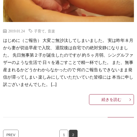
2019.01.24
子育て
,
音楽
はじめに（ご報告） 大変ご無沙汰してしまいました。 実は昨年８月
から妻が切迫早産で入院、 退院後は自宅での絶対安静になりまし
た。 先日無事第２子が誕生したのですが 約５ヶ月弱、シングルファ
ザーのような生活で 日々を過ごすことで精一杯でした。 また、無事
産まれるかどうかわからなかったので 何のご報告もできないまま発
信が滞ってしまい 楽しみにしていただいていた皆様には 本当に申し
訳ございませんでした。 […]
続きを読む
PREV
1
2