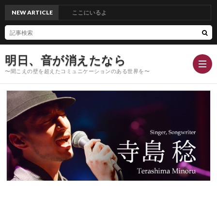
NEW ARTICLE
ここにいるよ
明日、音が消えたなら
〜聞こえの壁を超えたコミュニケーションのある世界を〜
Hom
Conc
Blog
Profi