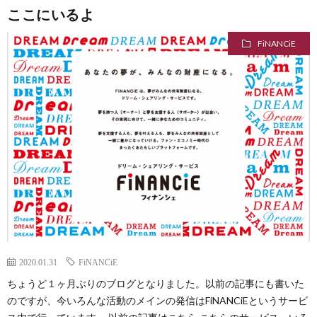
Less
ここにいるよ
FiNANCiE
Conta
2020.01.31
FiNANCiE
ちょうど１ヶ月ぶりのブログとなりました。以前の記事にも書いた
のですが、今いろんな活動のメインの発信はFiNANCiEというサービ