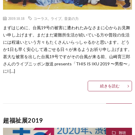
2019.10.18
コーラス
,
ライブ
,
音楽の力
まずはじめに、台風19号の被害に遭われたみなさまに心からお見舞
い申し上げます。まだまだ避難所生活が続いている方や普段の生活
には程遠いという方々もたくさんいらっしゃるかと思います。どう
か1日も早く安心して過ごせる日々が来るようお祈り申し上げます。
甚大な被害を出した台風19号ですがその台風が来る前、山崎育三郎
さんのライブニッポン放送 presents「THIS IS IKU 2019 〜男祭〜」
にI […]
続きを読む
超福祉展2019
難聴