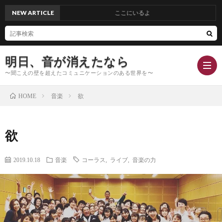
NEW ARTICLE
ここにいるよ
明日、音が消えたなら
〜聞こえの壁を超えたコミュニケーションのある世界を〜
音楽
欲
HOME
Hom
欲
Conc
2019.10.18
音楽
コーラス
,
ライブ
,
音楽の力
Blog
Profi