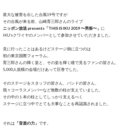
甚大な被害を出した台風19号ですが
その台風が来る前、山崎育三郎さんのライブ
ニッポン放送 presents「THIS IS IKU 2019 〜男祭〜」
に
IKU’sクワイヤのメンバーとして参加させていただきました。
見に行ったことはあるけどステージ側に立つのは
初の東京国際フォーラム。
育三郎さんの輝く姿と、その姿を輝く瞳で見るファンの皆さん、
5,000人規模の会場だけあって圧巻でした。
そのステージをスタッフの皆さん、バンドの皆さん、
我々コーラスメンバーなど無数の柱が支えていました。
その中の１本の柱としてしっかり支えるべく
ステージに立つ中でとても大事なことを再認識されました。
それは
「音楽の力」
です。