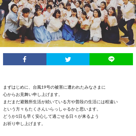
Less
Conta
まずはじめに、台風19号の被害に遭われたみなさまに
心からお見舞い申し上げます。
まだまだ避難所生活が続いている方や普段の生活には程遠い
という方々もたくさんいらっしゃるかと思います。
どうか1日も早く安心して過ごせる日々が来るよう
お祈り申し上げます。