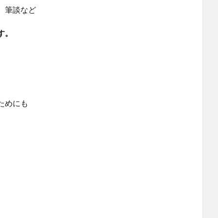
、筆談など
す。
ためにも