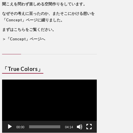
聞こえを問わず楽しめる空間作りをしています。
なぜその考えに至ったのか、またそこにかける想いを
「Concept」ページに綴りました。
まずはこちらをご覧ください。
＞
「Concept」ページへ
「True Colors」
動
画
プ
レ
ー
ヤ
ー
00:00
04:14