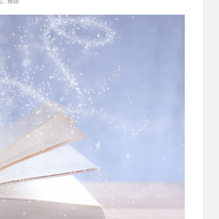
る
,
難聴