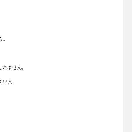
ら。
しれません。
くい人