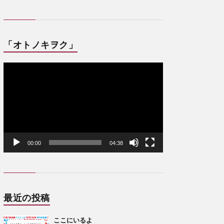
「オトノキヲク」
動
画
プ
レ
ー
ヤ
ー
00:00
04:38
最近の投稿
ここにいるよ