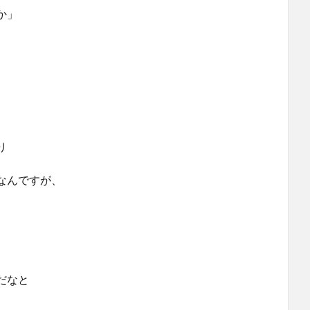
か」
り
なんですが、
だなと