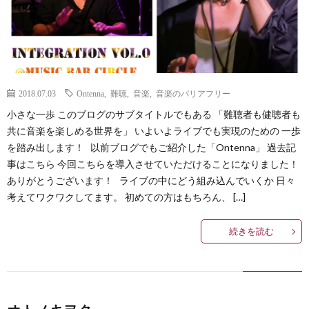
2018.07.03
Ontenna
,
難聴
,
音楽
,
音楽のバリアフリー
小さな一歩 このブログのサブタイトルでもある 「難聴者も健聴者も
共に音楽を楽しめる世界を」 いよいよライブでも実現のための 一歩
を踏み出します！ 以前ブログでもご紹介した「Ontenna」 過去記
事はこちら 今回こちらを導入させていただけることになりました！
ありがとうございます！ ライブの中にどう組み込んでいくか 日々
考えてワクワクしてます。 初めての方はもちろん、 […]
続きを読む