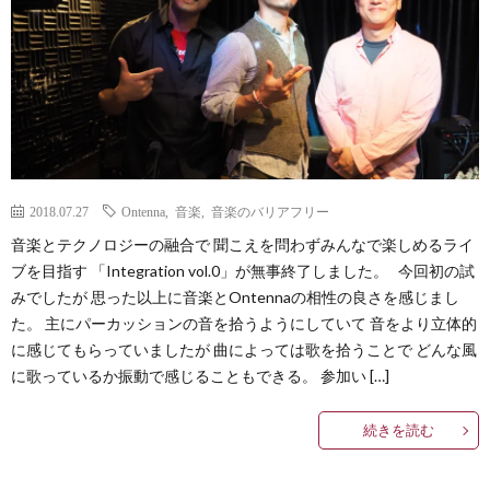
Less
Conta
2018.07.27
Ontenna
,
音楽
,
音楽のバリアフリー
音楽とテクノロジーの融合で 聞こえを問わずみんなで楽しめるライ
ブを目指す 「Integration vol.0」が無事終了しました。 今回初の試
みでしたが 思った以上に音楽とOntennaの相性の良さを感じまし
た。 主にパーカッションの音を拾うようにしていて 音をより立体的
に感じてもらっていましたが 曲によっては歌を拾うことで どんな風
に歌っているか振動で感じることもできる。 参加い […]
続きを読む