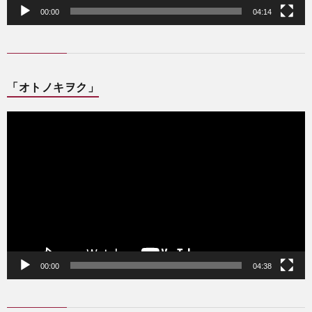
00:00
04:14
「オトノキヲク」
動
画
プ
レ
ー
ヤ
ー
00:00
04:38