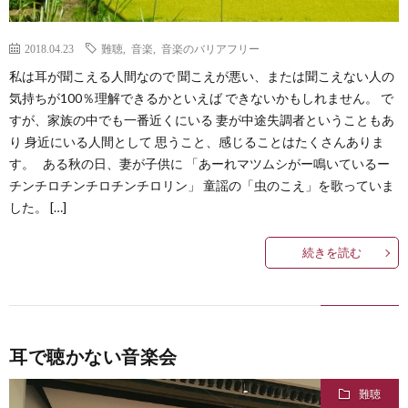
2018.04.23
難聴
,
音楽
,
音楽のバリアフリー
私は耳が聞こえる人間なので 聞こえが悪い、または聞こえない人の
気持ちが100％理解できるかといえば できないかもしれません。 で
すが、家族の中でも一番近くにいる 妻が中途失調者ということもあ
り 身近にいる人間として 思うこと、感じることはたくさんありま
す。 ある秋の日、妻が子供に 「あーれマツムシがー鳴いているー
チンチロチンチロチンチロリン」 童謡の「虫のこえ」を歌っていま
した。 […]
続きを読む
耳で聴かない音楽会
難聴