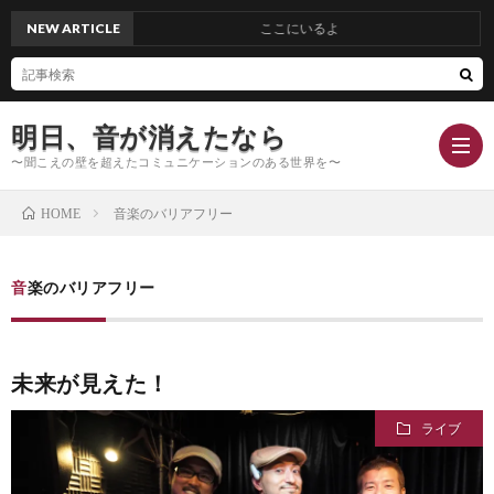
NEW ARTICLE
ここにいるよ
明日、音が消えたなら
〜聞こえの壁を超えたコミュニケーションのある世界を〜
音楽のバリアフリー
HOME
Hom
音楽のバリアフリー
Conc
未来が見えた！
Blog
ライブ
Profi