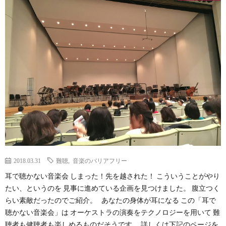
2018.03.31
難聴
,
音楽のバリアフリー
耳で聴かない音楽会 しまった！先を越された！ こういうことがやり
たい、というのを 見事に進めている企画を見つけました。 腹立つく
らい素敵だったのでご紹介。 あなたの身体が耳になる この「耳で
聴かない音楽会」は オーケストラの演奏をテクノロジーを用いて 難
聴者も健聴者も楽しめるものだそうです。 詳しくは下記のページを