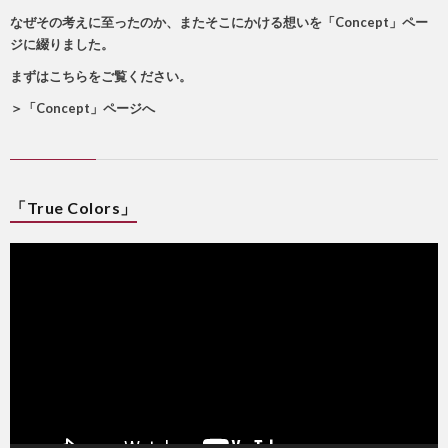
なぜその考えに至ったのか、またそこにかける想いを「Concept」ペー
ジに綴りました。
まずはこちらをご覧ください。
＞
「Concept」ページへ
「True Colors」
動
画
プ
レ
ー
ヤ
ー