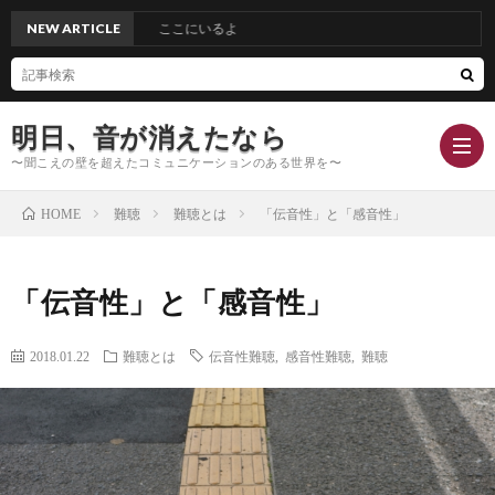
NEW ARTICLE
ここにいるよ
明日、音が消えたなら
〜聞こえの壁を超えたコミュニケーションのある世界を〜
難聴
難聴とは
「伝音性」と「感音性」
HOME
Hom
「伝音性」と「感音性」
Conc
2018.01.22
難聴とは
伝音性難聴
,
感音性難聴
,
難聴
Blog
Profi