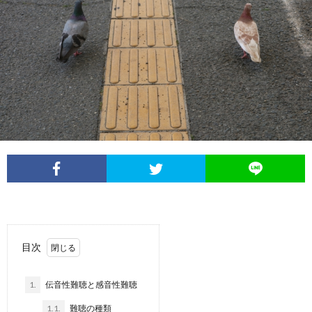
Less
Conta
目次
1.
伝音性難聴と感音性難聴
1.1.
難聴の種類