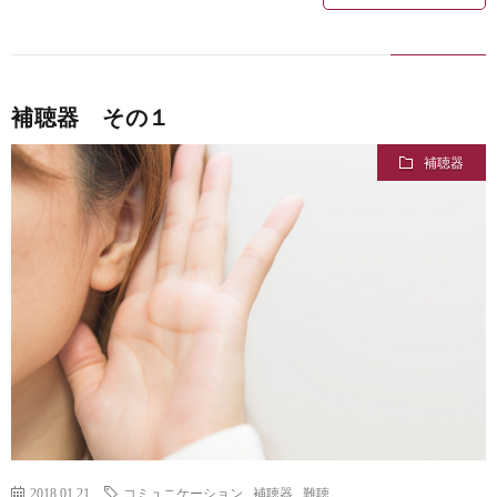
補聴器 その１
補聴器
2018.01.21
コミュニケーション
,
補聴器
,
難聴