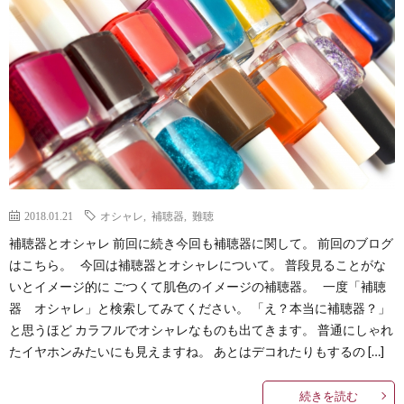
Less
Conta
2018.01.21
オシャレ
,
補聴器
,
難聴
補聴器とオシャレ 前回に続き今回も補聴器に関して。 前回のブログ
はこちら。 今回は補聴器とオシャレについて。 普段見ることがな
いとイメージ的に ごつくて肌色のイメージの補聴器。 一度「補聴
器 オシャレ」と検索してみてください。 「え？本当に補聴器？」
と思うほど カラフルでオシャレなものも出てきます。 普通にしゃれ
たイヤホンみたいにも見えますね。 あとはデコれたりもするの […]
続きを読む