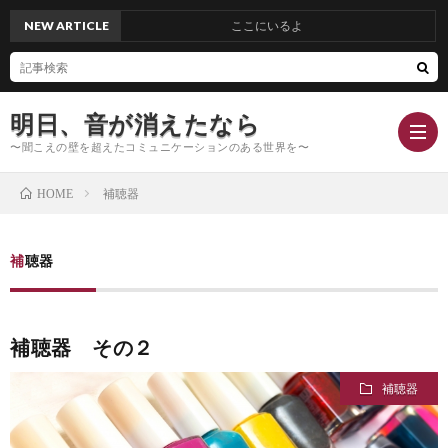
NEW ARTICLE
ここにいるよ
明日、音が消えたなら
〜聞こえの壁を超えたコミュニケーションのある世界を〜
補聴器
HOME
Hom
補聴器
Conc
補聴器 その２
Blog
補聴器
Profi