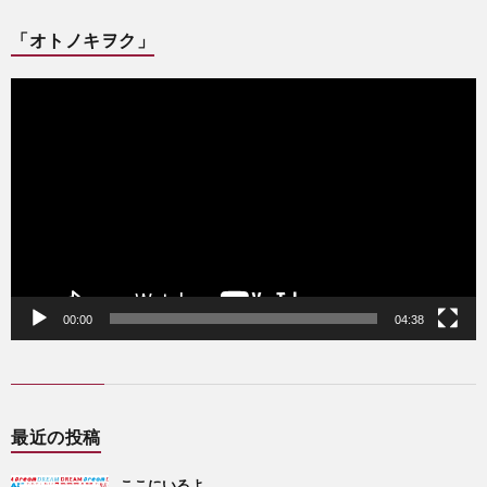
「オトノキヲク」
動
画
プ
レ
ー
ヤ
ー
00:00
04:38
最近の投稿
ここにいるよ