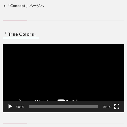
＞
「Concept」ページへ
「True Colors」
動
画
プ
レ
ー
ヤ
ー
00:00
04:14