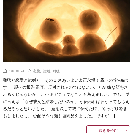
Less
Conta
2018.01.24
恋愛
,
結婚
,
難聴
難聴と恋愛と結婚と その３ さあいよいよ正念場！ 親への報告編で
す！ 親への報告 正直、反対されるのではないか、とか 嫌な顔をさ
れるんじゃないか、とか ネガティブなことも考えました。 でも、逆
に言えば 「なぜ彼女と結婚したいのか」 が伝わればわかってもらえ
るだろうと思いました。 意を決して親に伝えた時、 やっぱり驚き
もしましたし、 心配そうな顔も垣間見えました。 ですが […]
続きを読む