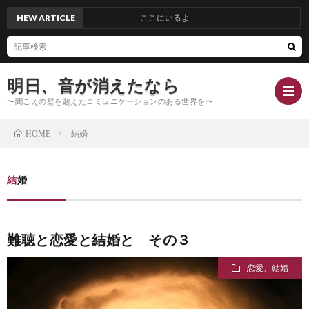
NEW ARTICLE
ここにいるよ
明日、音が消えたなら
〜聞こえの壁を超えたコミュニケーションのある世界を〜
結婚
HOME
Hom
結婚
Conc
難聴と恋愛と結婚と その３
Blog
恋愛、結婚
Profi