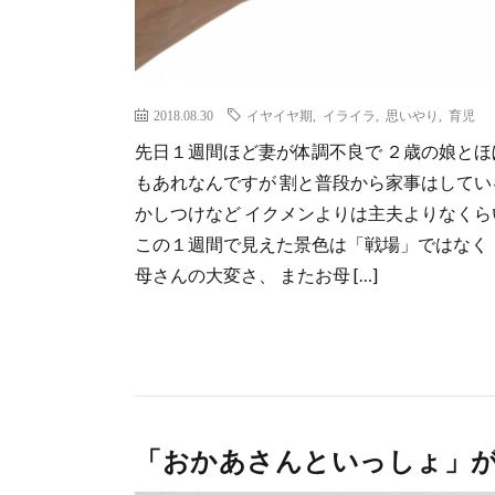
2018.08.30
イヤイヤ期
,
イライラ
,
思いやり
,
育児
先日１週間ほど妻が体調不良で ２歳の娘とほ
もあれなんですが 割と普段から家事はしてい
かしつけなど イクメンよりは主夫よりなく
この１週間で見えた景色は「戦場」ではなく
母さんの大変さ、 またお母 […]
「おかあさんといっしょ」