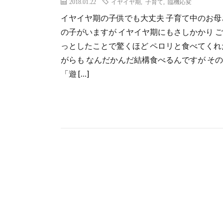
2018.01.22
イヤイヤ期
,
子育て
,
臨機応変
イヤイヤ期の子供でも大丈夫 子育て中のお母
の子がいますが イヤイヤ期にもさしかかり 
っとしたことで驚くほど ペロリと食べてくれ
がらも なんだかんだ結構食べるんですが そ
「遊 […]