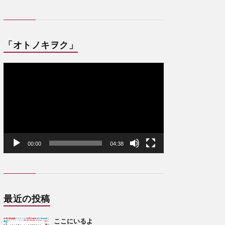
「オトノキヲク」
動
画
プ
レ
ー
ヤ
ー
00:00
04:38
最近の投稿
ここにいるよ