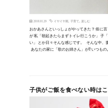
2018.01.29
イヤイヤ期
,
子育て
,
楽しむ
おかあさんといっしょがやってきた？ 俗に言
が 私「朝起きたらまずトイレ行こうか」 子「
い」 とか日々そんな感じです。 そんな中、
あなたの家に「歌のお姉さん」が⁉︎ いつものよ
子供がご飯を食べない時は