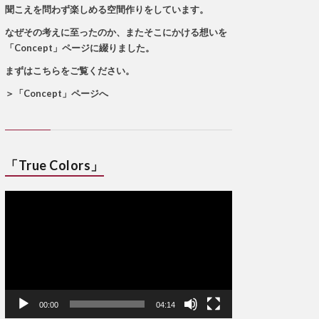
聞こえを問わず楽しめる空間作りをしています。
なぜその考えに至ったのか、またそこにかける想いを
「Concept」ページに綴りました。
まずはこちらをご覧ください。
＞
「Concept」ページへ
「True Colors」
動
画
プ
レ
ー
ヤ
ー
00:00
04:14