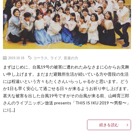
Less
Conta
2019.10.18
コーラス
,
ライブ
,
音楽の力
まずはじめに、台風19号の被害に遭われたみなさまに心からお見舞
い申し上げます。まだまだ避難所生活が続いている方や普段の生活
には程遠いという方々もたくさんいらっしゃるかと思います。どう
か1日も早く安心して過ごせる日々が来るようお祈り申し上げます。
甚大な被害を出した台風19号ですがその台風が来る前、山崎育三郎
さんのライブニッポン放送 presents「THIS IS IKU 2019 〜男祭〜」
にI […]
続きを読む