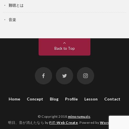
難聴とは
音楽
Back to Top
Home
Concept
Blog
Profile
Lesson
Contact
© Copyright 2018
minorumuzic
.
明日、音が消えたなら by
FIT-Web Create
. Powered by
WordPress
.