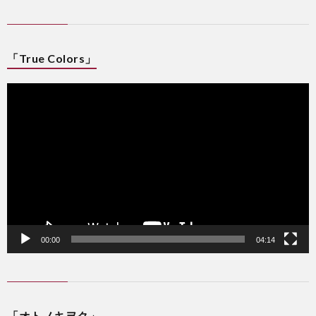
「True Colors」
動
画
プ
レ
ー
ヤ
ー
00:00
04:14
「オトノキヲク」