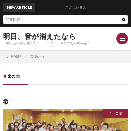
NEW ARTICLE
ここにいるよ
明日、音が消えたなら
〜聞こえの壁を超えたコミュニケーションのある世界を〜
音楽の力
HOME
Hom
音楽の力
Conc
欲
Blog
音楽
Profi