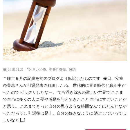
Less
Conta
2018.01.21
早い治療
,
突発性難聴
,
難聴
＊昨年９月の記事を前のブログより転記したものです 先日、安室
奈美恵さんが引退発表されましたね。 世代的に青春時代ど真ん中だ
ったので ビックリしたなー。 でも浮き沈みの激しい世界で ここま
で本当に多くの人に 夢や感動を与えてきたこと 本当にすごいことだ
と思う。 これまできっと自分の思うような時間なんて ほとんどなか
っただろうし 引退後は是非、自分の好きなように 過ごしていってほ
しいなと […]