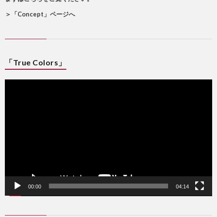
＞
「Concept」ページへ
「True Colors」
動
画
プ
レ
ー
ヤ
ー
00:00
04:14