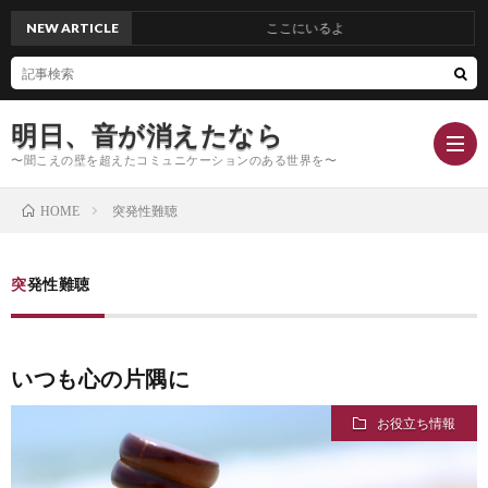
NEW ARTICLE
ここにいるよ
明日、音が消えたなら
〜聞こえの壁を超えたコミュニケーションのある世界を〜
突発性難聴
HOME
Hom
突発性難聴
Conc
いつも心の片隅に
Blog
お役立ち情報
Profi