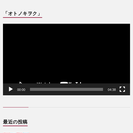
「オトノキヲク」
動
画
プ
レ
ー
ヤ
ー
00:00
04:38
最近の投稿