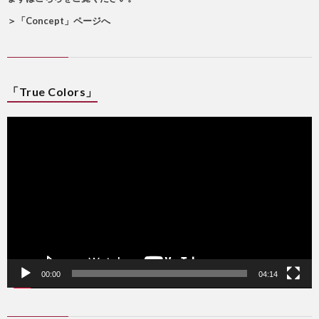
＞
「Concept」ページへ
「True Colors」
動
画
プ
レ
ー
ヤ
ー
00:00
04:14