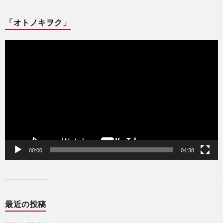
「オトノキヲク」
動
画
プ
レ
ー
ヤ
ー
00:00
04:38
最近の投稿