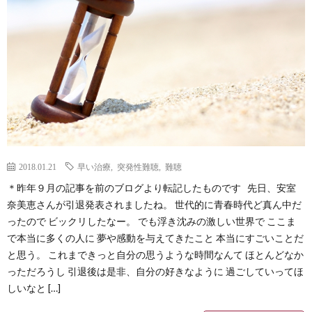
Less
Conta
2018.01.21
早い治療
,
突発性難聴
,
難聴
＊昨年９月の記事を前のブログより転記したものです 先日、安室
奈美恵さんが引退発表されましたね。 世代的に青春時代ど真ん中だ
ったので ビックリしたなー。 でも浮き沈みの激しい世界で ここま
で本当に多くの人に 夢や感動を与えてきたこと 本当にすごいことだ
と思う。 これまできっと自分の思うような時間なんて ほとんどなか
っただろうし 引退後は是非、自分の好きなように 過ごしていってほ
しいなと […]