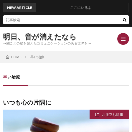
NEW ARTICLE
ここにいるよ
明日、音が消えたなら
〜聞こえの壁を超えたコミュニケーションのある世界を〜
早い治療
HOME
Hom
早い治療
Conc
いつも心の片隅に
Blog
お役立ち情報
Profi