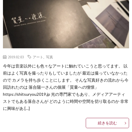
Less
Conta
2019.02.03
アート
,
写真
今年は音楽以外にも色々なアートに触れていこうと思ってます。 以
前はよく写真を撮ったりもしていましたが 最近は撮っていなかった
ので カメラを持ち歩くことにします。 そんな写真好きの流れから今
回訪れたのは 落合陽一さんの個展「質量への憧憬」
https://shitsuryou2019.jp 光の専門家でもあり、メディアアーティ
ストでもある落合さんが どのように時間や空間を切り取るのか 非常
に興味があ […]
続きを読む