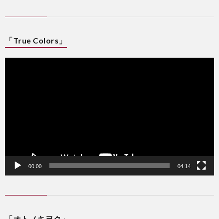
「True Colors」
動
画
プ
レ
ー
ヤ
ー
00:00
04:14
「オトノキヲク」