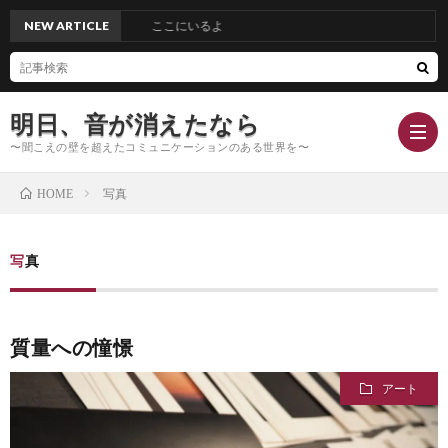
NEW ARTICLE
ここにいるよ
明日、音が消えたなら
〜聞こえの壁を超えたコミュニケーションのある世界を〜
写真
HOME
Hom
写真
Conc
質量への憧憬
Blog
アート
Profi