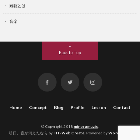
難聴とは
音楽
Back to Top
Home
Concept
Blog
Profile
Lesson
Contact
© Copyright 2018
minorumuzic
.
明日、音が消えたなら by
FIT-Web Create
. Powered by
WordPress
.