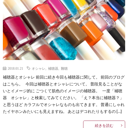
Less
Conta
2018.01.21
オシャレ
,
補聴器
,
難聴
補聴器とオシャレ 前回に続き今回も補聴器に関して。 前回のブログ
はこちら。 今回は補聴器とオシャレについて。 普段見ることがな
いとイメージ的に ごつくて肌色のイメージの補聴器。 一度「補聴
器 オシャレ」と検索してみてください。 「え？本当に補聴器？」
と思うほど カラフルでオシャレなものも出てきます。 普通にしゃれ
たイヤホンみたいにも見えますね。 あとはデコれたりもするの […]
続きを読む