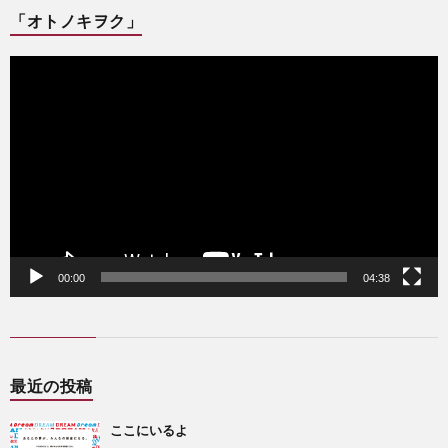
「オトノキヲク」
動
画
プ
レ
ー
ヤ
ー
00:00
04:38
最近の投稿
ここにいるよ