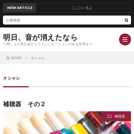
NEW ARTICLE
ここにいるよ
明日、音が消えたなら
〜聞こえの壁を超えたコミュニケーションのある世界を〜
オシャレ
HOME
Hom
オシャレ
Conc
補聴器 その２
Blog
補聴器
Profi