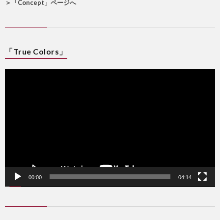
＞
「Concept」ページへ
「True Colors」
動
画
プ
レ
ー
ヤ
ー
00:00
04:14