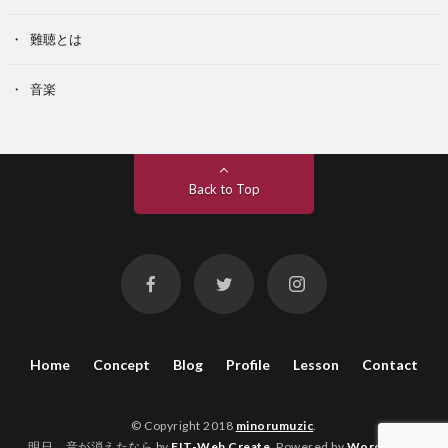
難聴とは
音楽
Back to Top
Home
Concept
Blog
Profile
Lesson
Contact
© Copyright 2018
minorumuzic
.
明日、音が消えたなら by
FIT-Web Create
. Powered by
WordPress
.