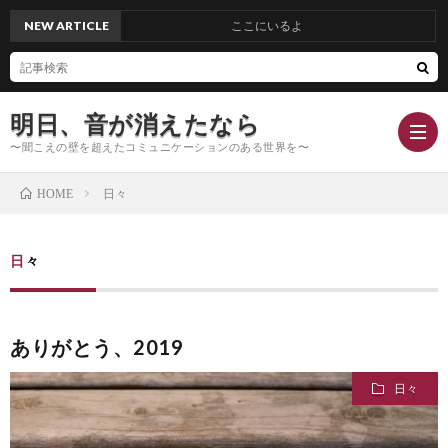
NEW ARTICLE
ここにいるよ
明日、音が消えたなら
〜聞こえの壁を超えたコミュニケーションのある世界を〜
日々
HOME
Hom
日々
Conc
ありがとう、2019
Blog
日々
Profi