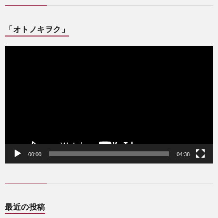
「オトノキヲク」
動
画
プ
レ
ー
ヤ
ー
00:00
04:38
最近の投稿