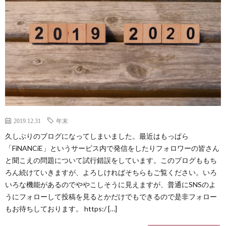
Less
Conta
2019.12.31
年末
久しぶりのブログになってしまいました。最近はもっぱら
「FiNANCiE」というサービス内で発信をしたりフォロワーの皆さん
と聞こえの問題について試行錯誤をしています。このブログももち
ろん続けていきますが、よろしければそちらもご覧ください。いろ
いろな機能があるのでややこしそうに見えますが、普通にSNSのよ
うにフォローして投稿を見るとかだけでもできるので是非フォロー
もお待ちしております。 https:/ […]