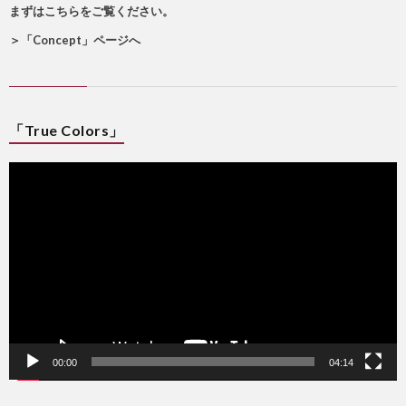
まずはこちらをご覧ください。
＞
「Concept」ページへ
「True Colors」
動
画
プ
レ
ー
ヤ
ー
00:00
04:14