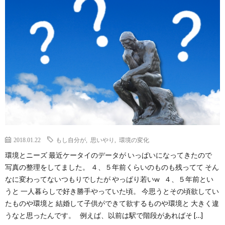
2018.01.22
もし自分が
,
思いやり
,
環境の変化
環境とニーズ 最近ケータイのデータが いっぱいになってきたので
写真の整理をしてました。 ４、５年前くらいのものも残ってて そん
なに変わってないつもりでしたが やっぱり若いw ４、５年前とい
うと 一人暮らしで好き勝手やっていた頃。 今思うとその頃欲してい
たものや環境と 結婚して子供ができて欲するものや環境と 大きく違
うなと思ったんです。 例えば、以前は駅で階段があればそ […]