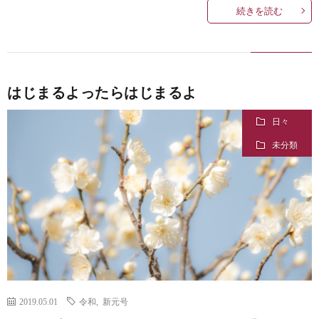
続きを読む
はじまるよったらはじまるよ
日々
未分類
2019.05.01
令和
,
新元号