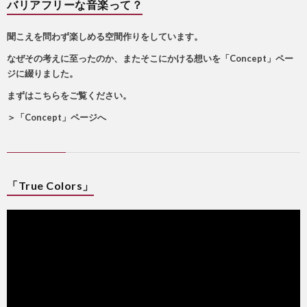
バリアフリーな音楽って？
聞こえを問わず楽しめる空間作りをしています。
なぜその考えに至ったのか、またそこにかける想いを「Concept」ペー
ジに綴りました。
まずはこちらをご覧ください。
＞
「Concept」ページへ
「True Colors」
動
画
プ
レ
ー
ヤ
ー