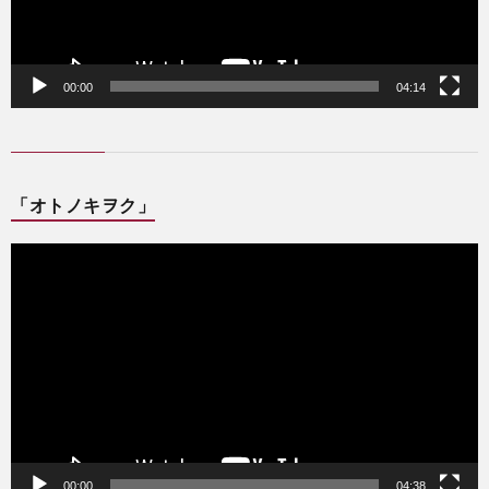
00:00
04:14
「オトノキヲク」
動
画
プ
レ
ー
ヤ
ー
00:00
04:38