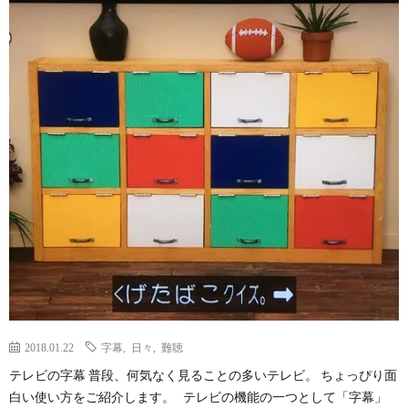
Less
Conta
2018.01.22
字幕
,
日々
,
難聴
テレビの字幕 普段、何気なく見ることの多いテレビ。 ちょっぴり面
白い使い方をご紹介します。 テレビの機能の一つとして「字幕」