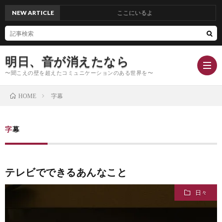
NEW ARTICLE
ここにいるよ
明日、音が消えたなら
〜聞こえの壁を超えたコミュニケーションのある世界を〜
字幕
HOME
Hom
字幕
Conc
テレビでできるあんなこと
Blog
日々
Profi