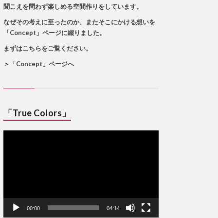
聞こえを問わず楽しめる空間作りをしています。
なぜその考えに至ったのか、またそこにかける想いを
「Concept」ページに綴りました。
まずはこちらをご覧ください。
＞
「Concept」ページへ
「True Colors」
動
画
プ
レ
ー
ヤ
ー
00:00
04:14