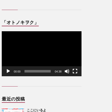
「オトノキヲク」
動
画
プ
レ
ー
ヤ
ー
00:00
04:38
最近の投稿
ここにいるよ